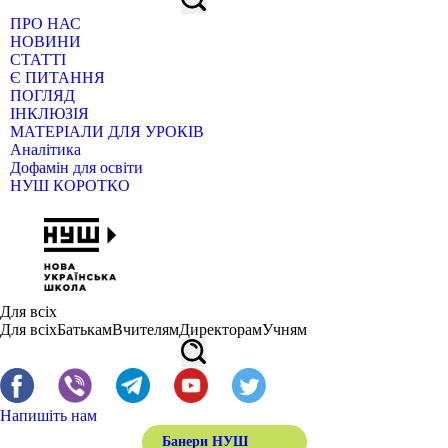
ПРО НАС
НОВИНИ
СТАТТІ
Є ПИТАННЯ
ПОГЛЯД
ІНКЛЮЗІЯ
МАТЕРІАЛИ ДЛЯ УРОКІВ
Аналітика
Дофамін для освіти
НУШ КОРОТКО
Для всіх
Для всіх
Батькам
Вчителям
Директорам
Учням
Напишіть нам
Банери НУШ