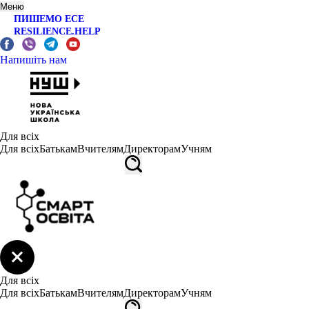
Меню
ПИШЕМО ЕСЕ
RESILIENCE.HELP
Напишіть нам
Для всіх
Для всіх
Батькам
Вчителям
Директорам
Учням
Для всіх
Для всіх
Батькам
Вчителям
Директорам
Учням