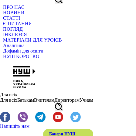
ПРО НАС
НОВИНИ
СТАТТІ
Є ПИТАННЯ
ПОГЛЯД
ІНКЛЮЗІЯ
МАТЕРІАЛИ ДЛЯ УРОКІВ
Аналітика
Дофамін для освіти
НУШ КОРОТКО
Для всіх
Для всіх
Батькам
Вчителям
Директорам
Учням
Напишіть нам
Банери НУШ