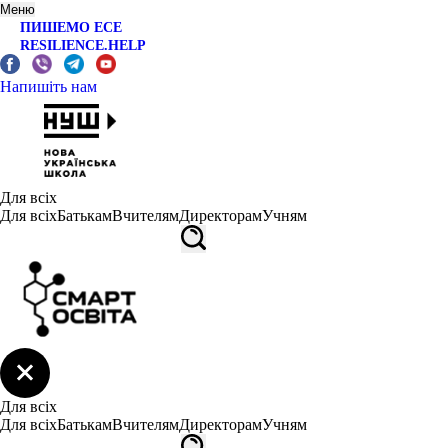
Меню
ПИШЕМО ЕСЕ
RESILIENCE.HELP
Напишіть нам
Для всіх
Для всіх
Батькам
Вчителям
Директорам
Учням
Для всіх
Для всіх
Батькам
Вчителям
Директорам
Учням