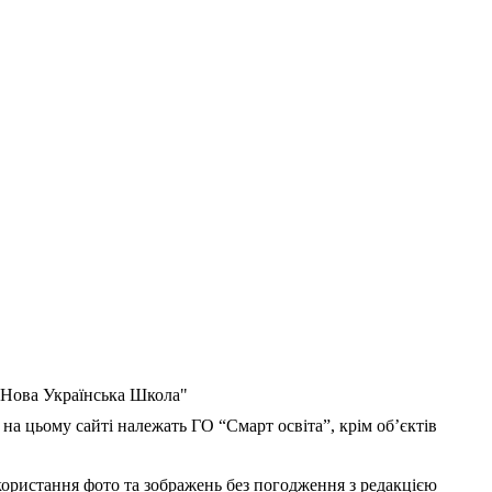
 "Нова Українська Школа"
 на цьому сайті належать ГО “Смарт освіта”, крім об’єктів
користання фото та зображень без погодження з редакцією