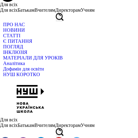
Для всіх
Для всіх
Батькам
Вчителям
Директорам
Учням
ПРО НАС
НОВИНИ
СТАТТІ
Є ПИТАННЯ
ПОГЛЯД
ІНКЛЮЗІЯ
МАТЕРІАЛИ ДЛЯ УРОКІВ
Аналітика
Дофамін для освіти
НУШ КОРОТКО
Для всіх
Для всіх
Батькам
Вчителям
Директорам
Учням