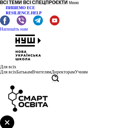
ВСІ ТЕМИ
ВСІ СПЕЦПРОЄКТИ
Меню
ПИШЕМО ЕСЕ
RESILIENCE.HELP
Напишіть нам
Для всіх
Для всіх
Батькам
Вчителям
Директорам
Учням