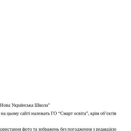
 "Нова Українська Школа"
 на цьому сайті належать ГО “Смарт освіта”, крім об’єктів
користання фото та зображень без погодження з редакцією