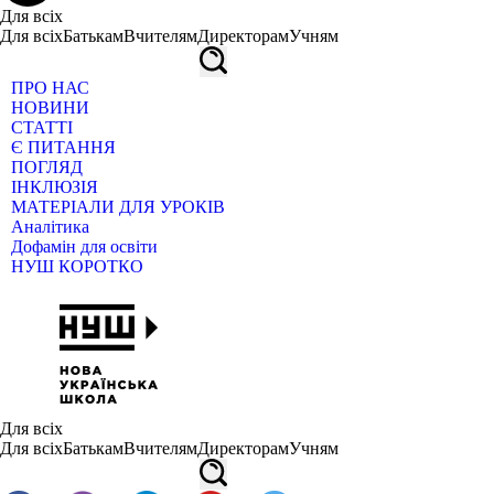
Для всіх
Для всіх
Батькам
Вчителям
Директорам
Учням
ПРО НАС
НОВИНИ
СТАТТІ
Є ПИТАННЯ
ПОГЛЯД
ІНКЛЮЗІЯ
МАТЕРІАЛИ ДЛЯ УРОКІВ
Аналітика
Дофамін для освіти
НУШ КОРОТКО
Для всіх
Для всіх
Батькам
Вчителям
Директорам
Учням