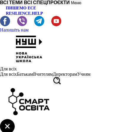
ВСІ ТЕМИ
ВСІ СПЕЦПРОЄКТИ
Меню
ПИШЕМО ЕСЕ
RESILIENCE.HELP
Напишіть нам
Для всіх
Для всіх
Батькам
Вчителям
Директорам
Учням