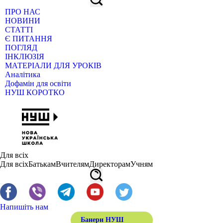
ПРО НАС
НОВИНИ
СТАТТІ
Є ПИТАННЯ
ПОГЛЯД
ІНКЛЮЗІЯ
МАТЕРІАЛИ ДЛЯ УРОКІВ
Аналітика
Дофамін для освіти
НУШ КОРОТКО
Для всіх
Для всіх
Батькам
Вчителям
Директорам
Учням
Напишіть нам
Банери НУШ