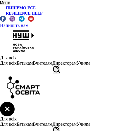
Меню
ПИШЕМО ЕСЕ
RESILIENCE.HELP
Напишіть нам
Для всіх
Для всіх
Батькам
Вчителям
Директорам
Учням
Для всіх
Для всіх
Батькам
Вчителям
Директорам
Учням