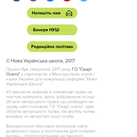
Напишіть нам
Банери НУШ
Редакційна політика
© Нова Українська школа, 2017
Проект був створений 2017 року
ГО "Смарт
Освіта"
у партнерстві з Міністерством освіти і
науки України для комунікації реформи "Нова
Українська Школа"
Усі виключні майнові й немайнові права на
текстові матеріали, фото, зображення та інші
об’єкти авторського права, що розміщені на
цьому сайті належать ГО “Смарт освіта”, крім
об’єктів авторського права, які містять пряму
вказівку на авторство іншої особи.
Використання текстових матеріалів сайту
дозволено лише з посиланням (для інтернет-
видань - гіперпосиланням) на джерело.