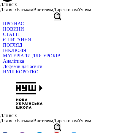
Для всіх
Для всіх
Батькам
Вчителям
Директорам
Учням
ПРО НАС
НОВИНИ
СТАТТІ
Є ПИТАННЯ
ПОГЛЯД
ІНКЛЮЗІЯ
МАТЕРІАЛИ ДЛЯ УРОКІВ
Аналітика
Дофамін для освіти
НУШ КОРОТКО
Для всіх
Для всіх
Батькам
Вчителям
Директорам
Учням