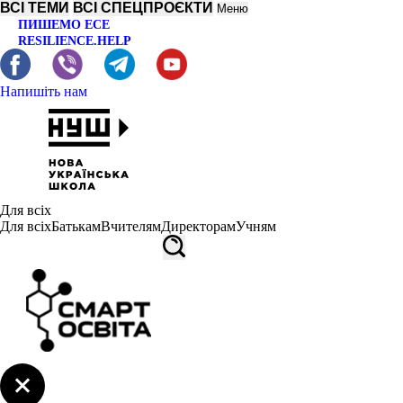
ВСІ ТЕМИ
ВСІ СПЕЦПРОЄКТИ
Меню
ПИШЕМО ЕСЕ
RESILIENCE.HELP
Напишіть нам
Для всіх
Для всіх
Батькам
Вчителям
Директорам
Учням