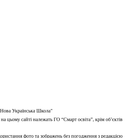
 "Нова Українська Школа"
 на цьому сайті належать ГО “Смарт освіта”, крім об’єктів
користання фото та зображень без погодження з редакцією