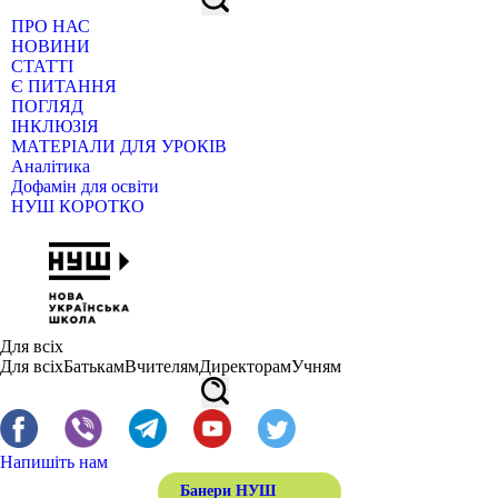
ПРО НАС
НОВИНИ
СТАТТІ
Є ПИТАННЯ
ПОГЛЯД
ІНКЛЮЗІЯ
МАТЕРІАЛИ ДЛЯ УРОКІВ
Аналітика
Дофамін для освіти
НУШ КОРОТКО
Для всіх
Для всіх
Батькам
Вчителям
Директорам
Учням
Напишіть нам
Банери НУШ