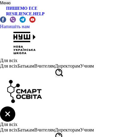
Меню
ПИШЕМО ЕСЕ
RESILIENCE.HELP
Напишіть нам
Для всіх
Для всіх
Батькам
Вчителям
Директорам
Учням
Для всіх
Для всіх
Батькам
Вчителям
Директорам
Учням