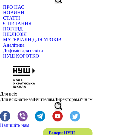
ПРО НАС
НОВИНИ
СТАТТІ
Є ПИТАННЯ
ПОГЛЯД
ІНКЛЮЗІЯ
МАТЕРІАЛИ ДЛЯ УРОКІВ
Аналітика
Дофамін для освіти
НУШ КОРОТКО
Для всіх
Для всіх
Батькам
Вчителям
Директорам
Учням
Напишіть нам
Банери НУШ