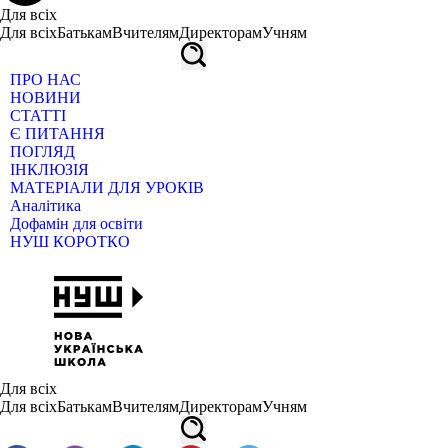
Для всіх
Для всіх
Батькам
Вчителям
Директорам
Учням
ПРО НАС
НОВИНИ
СТАТТІ
Є ПИТАННЯ
ПОГЛЯД
ІНКЛЮЗІЯ
МАТЕРІАЛИ ДЛЯ УРОКІВ
Аналітика
Дофамін для освіти
НУШ КОРОТКО
Для всіх
Для всіх
Батькам
Вчителям
Директорам
Учням