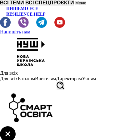
ВСІ ТЕМИ
ВСІ СПЕЦПРОЄКТИ
Меню
ПИШЕМО ЕСЕ
RESILIENCE.HELP
Напишіть нам
Для всіх
Для всіх
Батькам
Вчителям
Директорам
Учням