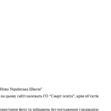
 "Нова Українська Школа"
 на цьому сайті належать ГО “Смарт освіта”, крім об’єктів
користання фото та зображень без погодження з редакцією