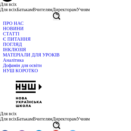
Для всіх
Для всіх
Батькам
Вчителям
Директорам
Учням
ПРО НАС
НОВИНИ
СТАТТІ
Є ПИТАННЯ
ПОГЛЯД
ІНКЛЮЗІЯ
МАТЕРІАЛИ ДЛЯ УРОКІВ
Аналітика
Дофамін для освіти
НУШ КОРОТКО
Для всіх
Для всіх
Батькам
Вчителям
Директорам
Учням