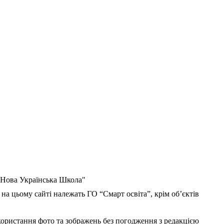
 "Нова Українська Школа"
 на цьому сайті належать ГО “Смарт освіта”, крім об’єктів
користання фото та зображень без погодження з редакцією