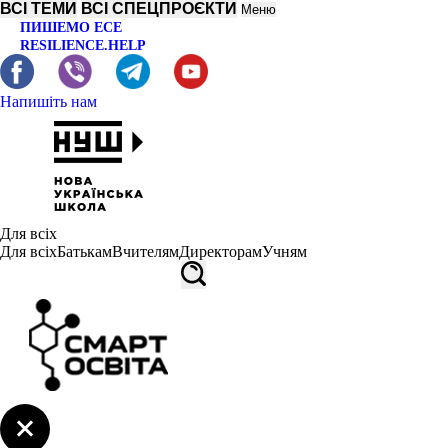
ВСІ ТЕМИ
ВСІ СПЕЦПРОЄКТИ
Меню
ПИШЕМО ЕСЕ
RESILIENCE.HELP
Напишіть нам
Для всіх
Для всіх
Батькам
Вчителям
Директорам
Учням