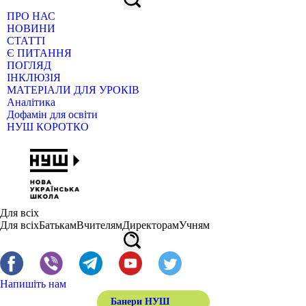
ПРО НАС
НОВИНИ
СТАТТІ
Є ПИТАННЯ
ПОГЛЯД
ІНКЛЮЗІЯ
МАТЕРІАЛИ ДЛЯ УРОКІВ
Аналітика
Дофамін для освіти
НУШ КОРОТКО
Для всіх
Для всіх
Батькам
Вчителям
Директорам
Учням
Напишіть нам
Банери НУШ