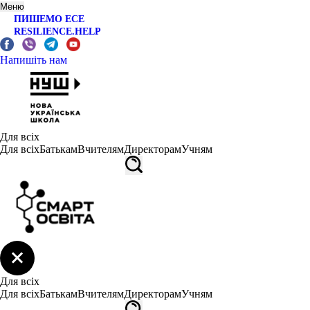
Меню
ПИШЕМО ЕСЕ
RESILIENCE.HELP
Напишіть нам
Для всіх
Для всіх
Батькам
Вчителям
Директорам
Учням
Для всіх
Для всіх
Батькам
Вчителям
Директорам
Учням