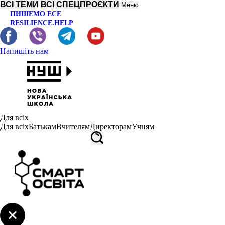
ВСІ ТЕМИ
ВСІ СПЕЦПРОЄКТИ
Меню
ПИШЕМО ЕСЕ
RESILIENCE.HELP
Напишіть нам
Для всіх
Для всіх
Батькам
Вчителям
Директорам
Учням