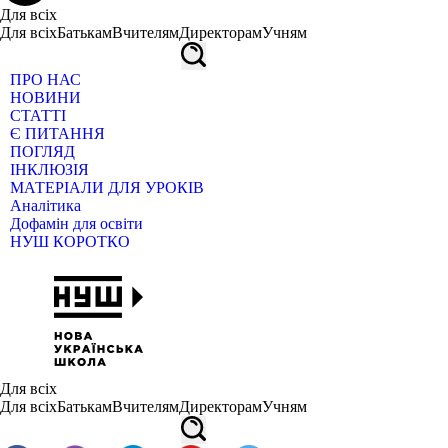
Для всіх
Для всіх
Батькам
Вчителям
Директорам
Учням
ПРО НАС
НОВИНИ
СТАТТІ
Є ПИТАННЯ
ПОГЛЯД
ІНКЛЮЗІЯ
МАТЕРІАЛИ ДЛЯ УРОКІВ
Аналітика
Дофамін для освіти
НУШ КОРОТКО
Для всіх
Для всіх
Батькам
Вчителям
Директорам
Учням