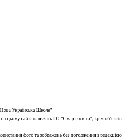
 "Нова Українська Школа"
 на цьому сайті належать ГО “Смарт освіта”, крім об’єктів
користання фото та зображень без погодження з редакцією