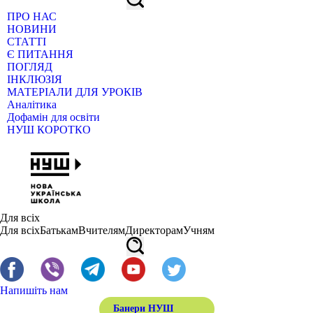
ПРО НАС
НОВИНИ
СТАТТІ
Є ПИТАННЯ
ПОГЛЯД
ІНКЛЮЗІЯ
МАТЕРІАЛИ ДЛЯ УРОКІВ
Аналітика
Дофамін для освіти
НУШ КОРОТКО
Для всіх
Для всіх
Батькам
Вчителям
Директорам
Учням
Напишіть нам
Банери НУШ