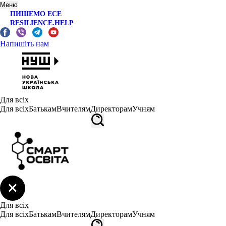
Меню
ПИШЕМО ЕСЕ
RESILIENCE.HELP
Напишіть нам
Для всіх
Для всіх
Батькам
Вчителям
Директорам
Учням
Для всіх
Для всіх
Батькам
Вчителям
Директорам
Учням