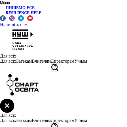
Меню
ПИШЕМО ЕСЕ
RESILIENCE.HELP
Напишіть нам
Для всіх
Для всіх
Батькам
Вчителям
Директорам
Учням
Для всіх
Для всіх
Батькам
Вчителям
Директорам
Учням