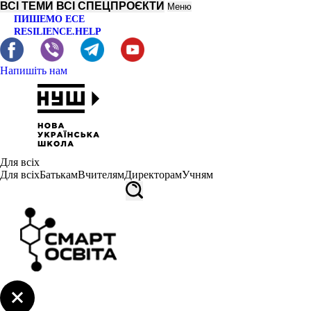
ВСІ ТЕМИ
ВСІ СПЕЦПРОЄКТИ
Меню
ПИШЕМО ЕСЕ
RESILIENCE.HELP
Напишіть нам
Для всіх
Для всіх
Батькам
Вчителям
Директорам
Учням