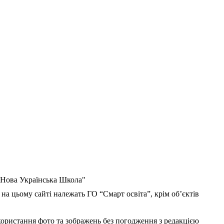
 "Нова Українська Школа"
 на цьому сайті належать ГО “Смарт освіта”, крім об’єктів
користання фото та зображень без погодження з редакцією