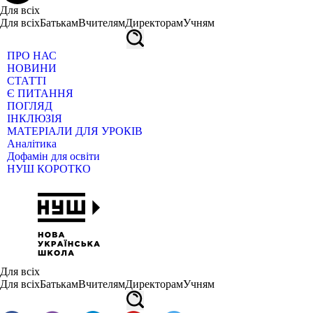
Для всіх
Для всіх
Батькам
Вчителям
Директорам
Учням
ПРО НАС
НОВИНИ
СТАТТІ
Є ПИТАННЯ
ПОГЛЯД
ІНКЛЮЗІЯ
МАТЕРІАЛИ ДЛЯ УРОКІВ
Аналітика
Дофамін для освіти
НУШ КОРОТКО
Для всіх
Для всіх
Батькам
Вчителям
Директорам
Учням