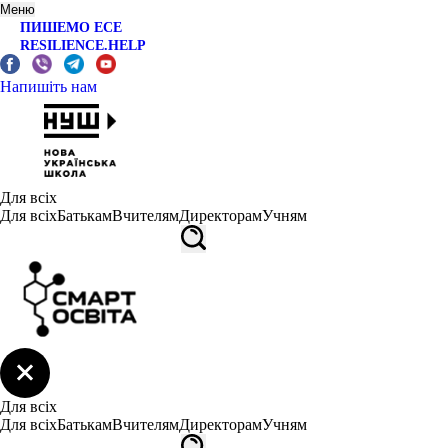
Меню
ПИШЕМО ЕСЕ
RESILIENCE.HELP
Напишіть нам
Для всіх
Для всіх
Батькам
Вчителям
Директорам
Учням
Для всіх
Для всіх
Батькам
Вчителям
Директорам
Учням