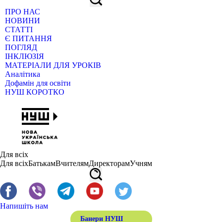
ПРО НАС
НОВИНИ
СТАТТІ
Є ПИТАННЯ
ПОГЛЯД
ІНКЛЮЗІЯ
МАТЕРІАЛИ ДЛЯ УРОКІВ
Аналітика
Дофамін для освіти
НУШ КОРОТКО
Для всіх
Для всіх
Батькам
Вчителям
Директорам
Учням
Напишіть нам
Банери НУШ