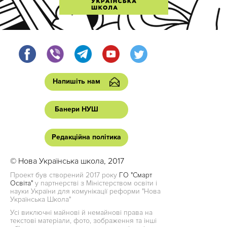
Напишіть нам
Банери НУШ
Редакційна політика
© Нова Українська школа, 2017
Проект був створений 2017 року
ГО "Смарт
Освіта"
у партнерстві з Міністерством освіти і
науки України для комунікації реформи "Нова
Українська Школа"
Усі виключні майнові й немайнові права на
текстові матеріали, фото, зображення та інші