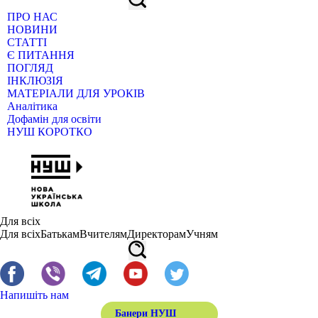
ПРО НАС
НОВИНИ
СТАТТІ
Є ПИТАННЯ
ПОГЛЯД
ІНКЛЮЗІЯ
МАТЕРІАЛИ ДЛЯ УРОКІВ
Аналітика
Дофамін для освіти
НУШ КОРОТКО
Для всіх
Для всіх
Батькам
Вчителям
Директорам
Учням
Напишіть нам
Банери НУШ