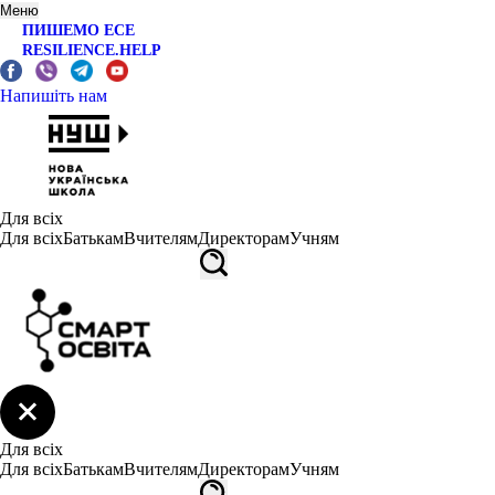
Меню
ПИШЕМО ЕСЕ
RESILIENCE.HELP
Напишіть нам
Для всіх
Для всіх
Батькам
Вчителям
Директорам
Учням
Для всіх
Для всіх
Батькам
Вчителям
Директорам
Учням