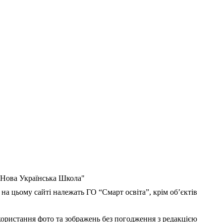
 "Нова Українська Школа"
 на цьому сайті належать ГО “Смарт освіта”, крім об’єктів
користання фото та зображень без погодження з редакцією