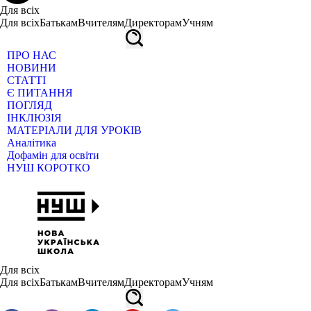
Для всіх
Для всіх
Батькам
Вчителям
Директорам
Учням
ПРО НАС
НОВИНИ
СТАТТІ
Є ПИТАННЯ
ПОГЛЯД
ІНКЛЮЗІЯ
МАТЕРІАЛИ ДЛЯ УРОКІВ
Аналітика
Дофамін для освіти
НУШ КОРОТКО
Для всіх
Для всіх
Батькам
Вчителям
Директорам
Учням