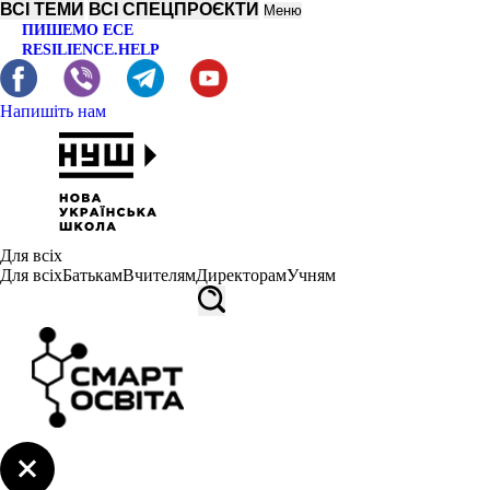
ВСІ ТЕМИ
ВСІ СПЕЦПРОЄКТИ
Меню
ПИШЕМО ЕСЕ
RESILIENCE.HELP
Напишіть нам
Для всіх
Для всіх
Батькам
Вчителям
Директорам
Учням