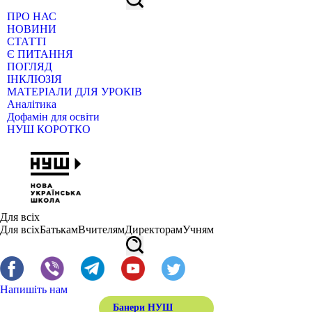
ПРО НАС
НОВИНИ
СТАТТІ
Є ПИТАННЯ
ПОГЛЯД
ІНКЛЮЗІЯ
МАТЕРІАЛИ ДЛЯ УРОКІВ
Аналітика
Дофамін для освіти
НУШ КОРОТКО
Для всіх
Для всіх
Батькам
Вчителям
Директорам
Учням
Напишіть нам
Банери НУШ