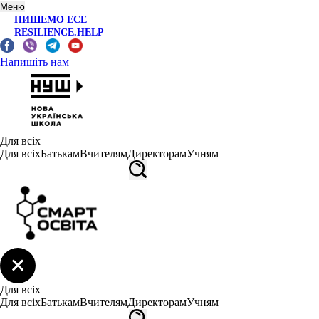
Меню
ПИШЕМО ЕСЕ
RESILIENCE.HELP
Напишіть нам
Для всіх
Для всіх
Батькам
Вчителям
Директорам
Учням
Для всіх
Для всіх
Батькам
Вчителям
Директорам
Учням