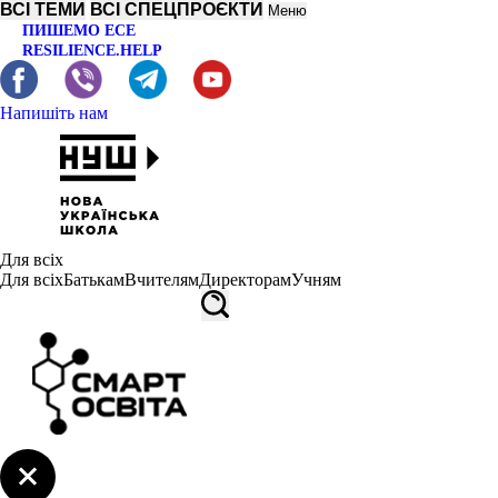
ВСІ ТЕМИ
ВСІ СПЕЦПРОЄКТИ
Меню
ПИШЕМО ЕСЕ
RESILIENCE.HELP
Напишіть нам
Для всіх
Для всіх
Батькам
Вчителям
Директорам
Учням