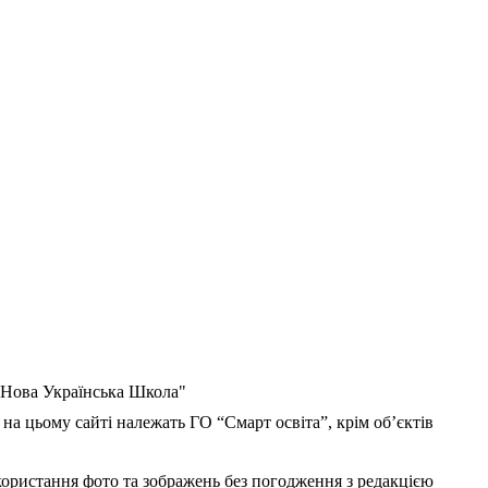
 "Нова Українська Школа"
 на цьому сайті належать ГО “Смарт освіта”, крім об’єктів
користання фото та зображень без погодження з редакцією