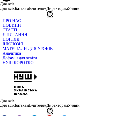
Для всіх
Для всіх
Батькам
Вчителям
Директорам
Учням
ПРО НАС
НОВИНИ
СТАТТІ
Є ПИТАННЯ
ПОГЛЯД
ІНКЛЮЗІЯ
МАТЕРІАЛИ ДЛЯ УРОКІВ
Аналітика
Дофамін для освіти
НУШ КОРОТКО
Для всіх
Для всіх
Батькам
Вчителям
Директорам
Учням