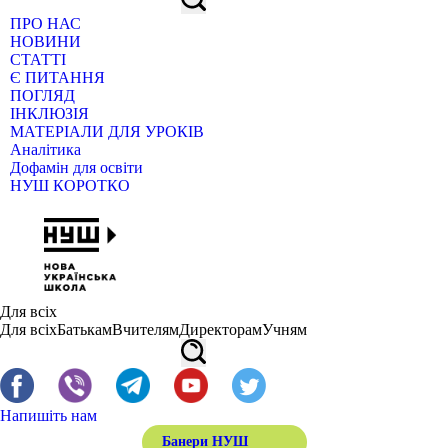
ПРО НАС
НОВИНИ
СТАТТІ
Є ПИТАННЯ
ПОГЛЯД
ІНКЛЮЗІЯ
МАТЕРІАЛИ ДЛЯ УРОКІВ
Аналітика
Дофамін для освіти
НУШ КОРОТКО
Для всіх
Для всіх
Батькам
Вчителям
Директорам
Учням
Напишіть нам
Банери НУШ