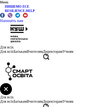
Меню
ПИШЕМО ЕСЕ
RESILIENCE.HELP
Напишіть нам
Для всіх
Для всіх
Батькам
Вчителям
Директорам
Учням
Для всіх
Для всіх
Батькам
Вчителям
Директорам
Учням