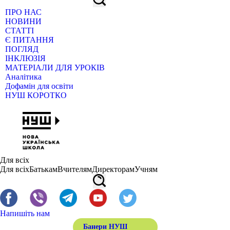
ПРО НАС
НОВИНИ
СТАТТІ
Є ПИТАННЯ
ПОГЛЯД
ІНКЛЮЗІЯ
МАТЕРІАЛИ ДЛЯ УРОКІВ
Аналітика
Дофамін для освіти
НУШ КОРОТКО
Для всіх
Для всіх
Батькам
Вчителям
Директорам
Учням
Напишіть нам
Банери НУШ