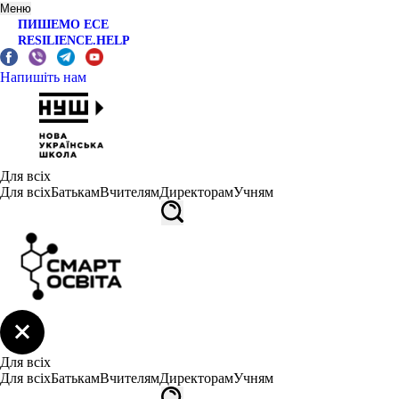
Меню
ПИШЕМО ЕСЕ
RESILIENCE.HELP
Напишіть нам
Для всіх
Для всіх
Батькам
Вчителям
Директорам
Учням
Для всіх
Для всіх
Батькам
Вчителям
Директорам
Учням