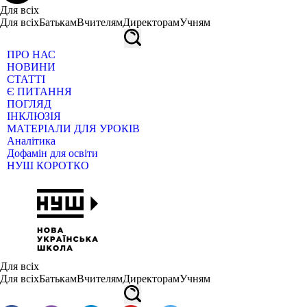
Для всіх
Для всіх
Батькам
Вчителям
Директорам
Учням
ПРО НАС
НОВИНИ
СТАТТІ
Є ПИТАННЯ
ПОГЛЯД
ІНКЛЮЗІЯ
МАТЕРІАЛИ ДЛЯ УРОКІВ
Аналітика
Дофамін для освіти
НУШ КОРОТКО
Для всіх
Для всіх
Батькам
Вчителям
Директорам
Учням