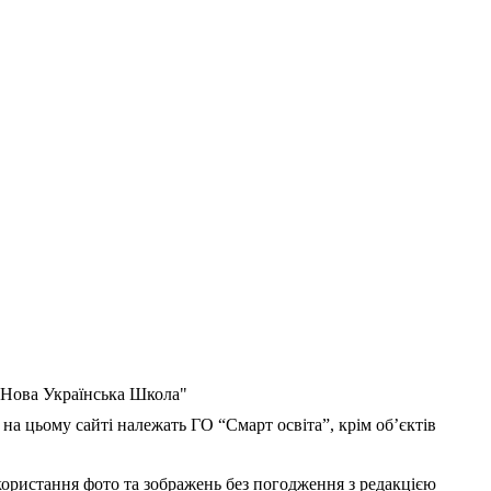
 "Нова Українська Школа"
 на цьому сайті належать ГО “Смарт освіта”, крім об’єктів
користання фото та зображень без погодження з редакцією