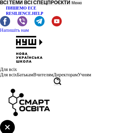
ВСІ ТЕМИ
ВСІ СПЕЦПРОЄКТИ
Меню
ПИШЕМО ЕСЕ
RESILIENCE.HELP
Напишіть нам
Для всіх
Для всіх
Батькам
Вчителям
Директорам
Учням