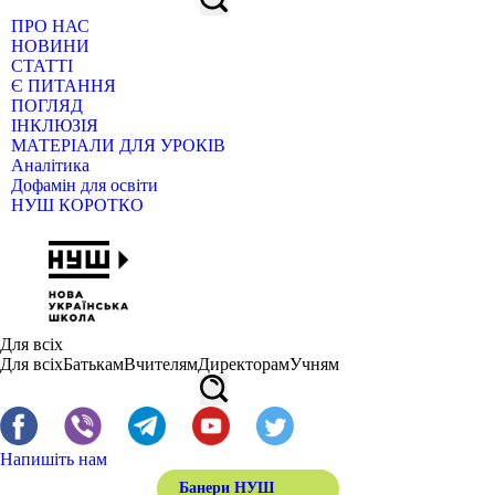
ПРО НАС
НОВИНИ
СТАТТІ
Є ПИТАННЯ
ПОГЛЯД
ІНКЛЮЗІЯ
МАТЕРІАЛИ ДЛЯ УРОКІВ
Аналітика
Дофамін для освіти
НУШ КОРОТКО
Для всіх
Для всіх
Батькам
Вчителям
Директорам
Учням
Напишіть нам
Банери НУШ