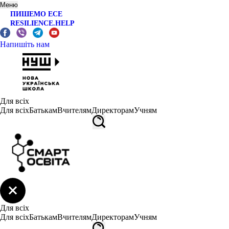
Меню
ПИШЕМО ЕСЕ
RESILIENCE.HELP
Напишіть нам
Для всіх
Для всіх
Батькам
Вчителям
Директорам
Учням
Для всіх
Для всіх
Батькам
Вчителям
Директорам
Учням