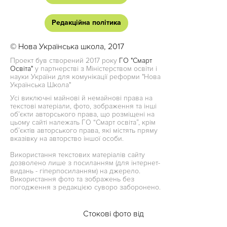
Редакційна політика
© Нова Українська школа, 2017
Проект був створений 2017 року
ГО "Смарт
Освіта"
у партнерстві з Міністерством освіти і
науки України для комунікації реформи "Нова
Українська Школа"
Усі виключні майнові й немайнові права на
текстові матеріали, фото, зображення та інші
об’єкти авторського права, що розміщені на
цьому сайті належать ГО “Смарт освіта”, крім
об’єктів авторського права, які містять пряму
вказівку на авторство іншої особи.
Використання текстових матеріалів сайту
дозволено лише з посиланням (для інтернет-
видань - гіперпосиланням) на джерело.
Використання фото та зображень без
погодження з редакцією суворо заборонено.
Стокові фото від