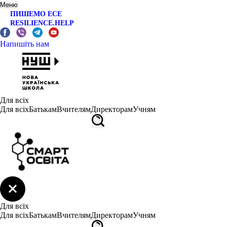
Меню
ПИШЕМО ЕСЕ
RESILIENCE.HELP
Напишіть нам
Для всіх
Для всіх
Батькам
Вчителям
Директорам
Учням
Для всіх
Для всіх
Батькам
Вчителям
Директорам
Учням