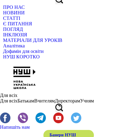
ПРО НАС
НОВИНИ
СТАТТІ
Є ПИТАННЯ
ПОГЛЯД
ІНКЛЮЗІЯ
МАТЕРІАЛИ ДЛЯ УРОКІВ
Аналітика
Дофамін для освіти
НУШ КОРОТКО
Для всіх
Для всіх
Батькам
Вчителям
Директорам
Учням
Напишіть нам
Банери НУШ