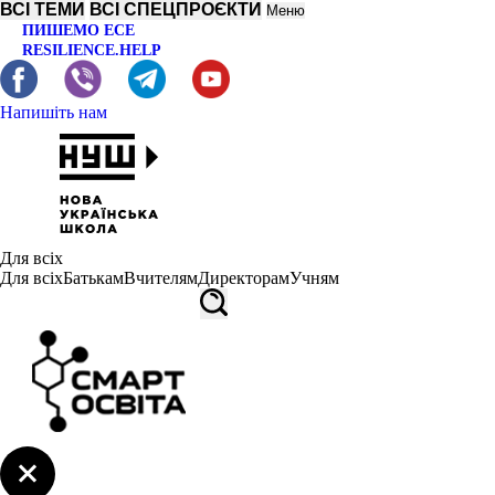
ВСІ ТЕМИ
ВСІ СПЕЦПРОЄКТИ
Меню
ПИШЕМО ЕСЕ
RESILIENCE.HELP
Напишіть нам
Для всіх
Для всіх
Батькам
Вчителям
Директорам
Учням