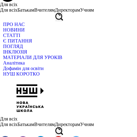
Для всіх
Для всіх
Батькам
Вчителям
Директорам
Учням
ПРО НАС
НОВИНИ
СТАТТІ
Є ПИТАННЯ
ПОГЛЯД
ІНКЛЮЗІЯ
МАТЕРІАЛИ ДЛЯ УРОКІВ
Аналітика
Дофамін для освіти
НУШ КОРОТКО
Для всіх
Для всіх
Батькам
Вчителям
Директорам
Учням