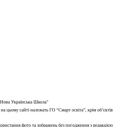
 "Нова Українська Школа"
 на цьому сайті належать ГО “Смарт освіта”, крім об’єктів
користання фото та зображень без погодження з редакцією