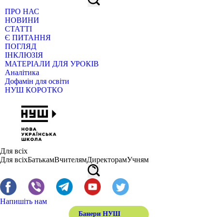
ПРО НАС
НОВИНИ
СТАТТІ
Є ПИТАННЯ
ПОГЛЯД
ІНКЛЮЗІЯ
МАТЕРІАЛИ ДЛЯ УРОКІВ
Аналітика
Дофамін для освіти
НУШ КОРОТКО
Для всіх
Для всіх
Батькам
Вчителям
Директорам
Учням
Напишіть нам
Банери НУШ