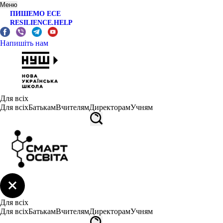
Меню
ПИШЕМО ЕСЕ
RESILIENCE.HELP
Напишіть нам
Для всіх
Для всіх
Батькам
Вчителям
Директорам
Учням
Для всіх
Для всіх
Батькам
Вчителям
Директорам
Учням