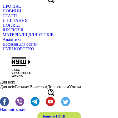
ПРО НАС
НОВИНИ
СТАТТІ
Є ПИТАННЯ
ПОГЛЯД
ІНКЛЮЗІЯ
МАТЕРІАЛИ ДЛЯ УРОКІВ
Аналітика
Дофамін для освіти
НУШ КОРОТКО
Для всіх
Для всіх
Батькам
Вчителям
Директорам
Учням
Напишіть нам
Банери НУШ