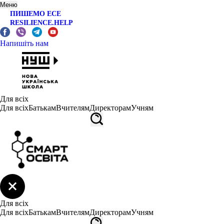
Меню
ПИШЕМО ЕСЕ
RESILIENCE.HELP
Напишіть нам
Для всіх
Для всіх
Батькам
Вчителям
Директорам
Учням
Для всіх
Для всіх
Батькам
Вчителям
Директорам
Учням