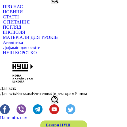
ПРО НАС
НОВИНИ
СТАТТІ
Є ПИТАННЯ
ПОГЛЯД
ІНКЛЮЗІЯ
МАТЕРІАЛИ ДЛЯ УРОКІВ
Аналітика
Дофамін для освіти
НУШ КОРОТКО
Для всіх
Для всіх
Батькам
Вчителям
Директорам
Учням
Напишіть нам
Банери НУШ