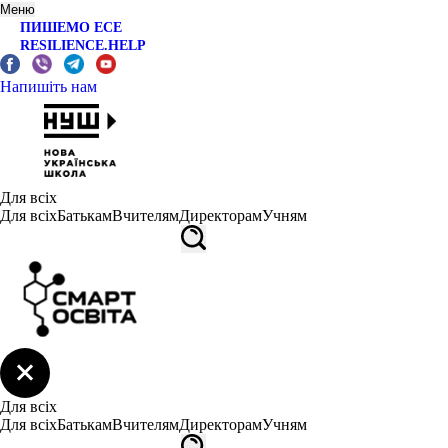
Меню
ПИШЕМО ЕСЕ
RESILIENCE.HELP
Напишіть нам
Для всіх
Для всіх
Батькам
Вчителям
Директорам
Учням
Для всіх
Для всіх
Батькам
Вчителям
Директорам
Учням