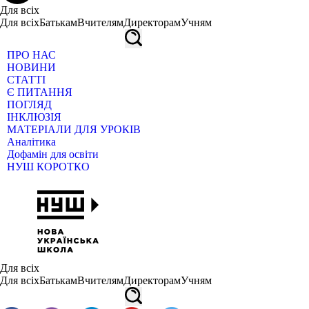
Для всіх
Для всіх
Батькам
Вчителям
Директорам
Учням
ПРО НАС
НОВИНИ
СТАТТІ
Є ПИТАННЯ
ПОГЛЯД
ІНКЛЮЗІЯ
МАТЕРІАЛИ ДЛЯ УРОКІВ
Аналітика
Дофамін для освіти
НУШ КОРОТКО
Для всіх
Для всіх
Батькам
Вчителям
Директорам
Учням