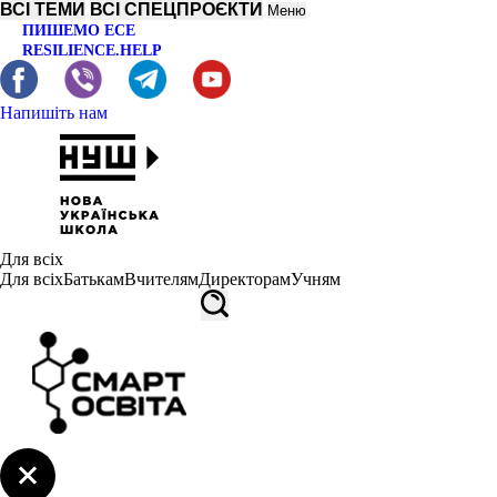
ВСІ ТЕМИ
ВСІ СПЕЦПРОЄКТИ
Меню
ПИШЕМО ЕСЕ
RESILIENCE.HELP
Напишіть нам
Для всіх
Для всіх
Батькам
Вчителям
Директорам
Учням