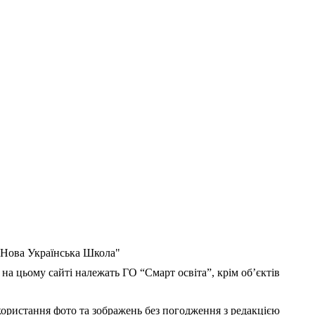
 "Нова Українська Школа"
 на цьому сайті належать ГО “Смарт освіта”, крім об’єктів
користання фото та зображень без погодження з редакцією