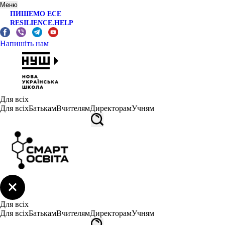
Меню
ПИШЕМО ЕСЕ
RESILIENCE.HELP
Напишіть нам
Для всіх
Для всіх
Батькам
Вчителям
Директорам
Учням
Для всіх
Для всіх
Батькам
Вчителям
Директорам
Учням