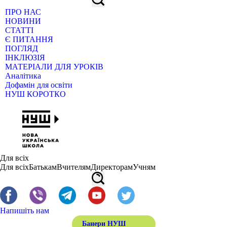
ПРО НАС
НОВИНИ
СТАТТІ
Є ПИТАННЯ
ПОГЛЯД
ІНКЛЮЗІЯ
МАТЕРІАЛИ ДЛЯ УРОКІВ
Аналітика
Дофамін для освіти
НУШ КОРОТКО
Для всіх
Для всіх
Батькам
Вчителям
Директорам
Учням
Напишіть нам
Банери НУШ