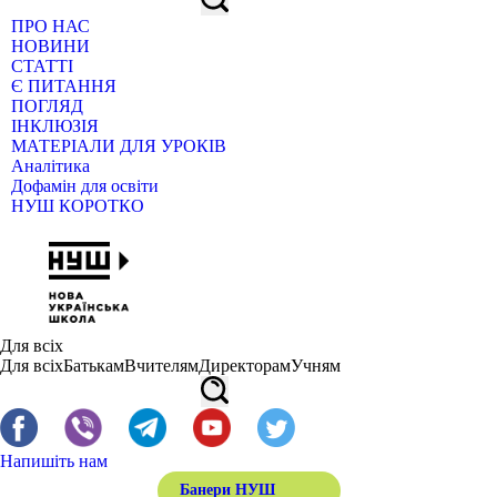
ПРО НАС
НОВИНИ
СТАТТІ
Є ПИТАННЯ
ПОГЛЯД
ІНКЛЮЗІЯ
МАТЕРІАЛИ ДЛЯ УРОКІВ
Аналітика
Дофамін для освіти
НУШ КОРОТКО
Для всіх
Для всіх
Батькам
Вчителям
Директорам
Учням
Напишіть нам
Банери НУШ