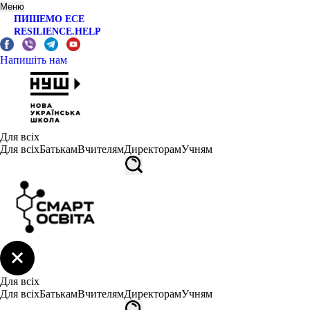
Меню
ПИШЕМО ЕСЕ
RESILIENCE.HELP
Напишіть нам
Для всіх
Для всіх
Батькам
Вчителям
Директорам
Учням
Для всіх
Для всіх
Батькам
Вчителям
Директорам
Учням