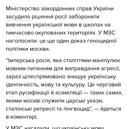
Міністерство закордонних справ України
засудило
рішення росії заборонити
вивчення української мови в школах на
тимчасово окупованих територіях. У МЗС
наголосили: це ще один доказ геноцидної
політики москви.
“Імперська росія, яка століттями маніпулює
мовним питанням для виправдання агресії,
зараз цілеспрямовано знищує українську
ідентичність, мову та культуру. Це черговий
етап русифікації й асиміляції — таких самих,
якими москві служили царські укази,
сталінські репресії та лінгвоцид”, — йдеться
в коментарі.
У МЗС нагадали, що українську мову