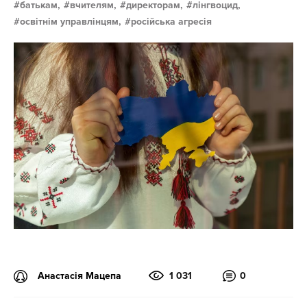
батькам,
вчителям,
директорам,
лінгвоцид,
освітнім управлінцям,
російська агресія
Анастасія Мацепа
1 031
0