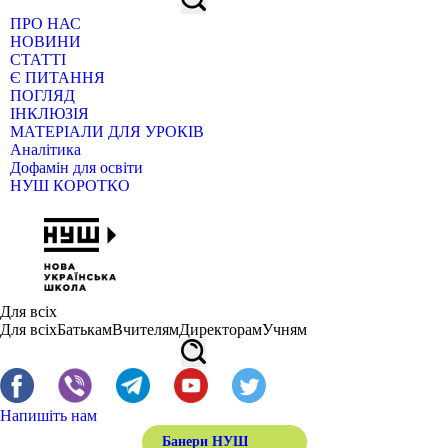
ПРО НАС
НОВИНИ
СТАТТІ
Є ПИТАННЯ
ПОГЛЯД
ІНКЛЮЗІЯ
МАТЕРІАЛИ ДЛЯ УРОКІВ
Аналітика
Дофамін для освіти
НУШ КОРОТКО
Для всіх
Для всіх
Батькам
Вчителям
Директорам
Учням
Напишіть нам
Банери НУШ