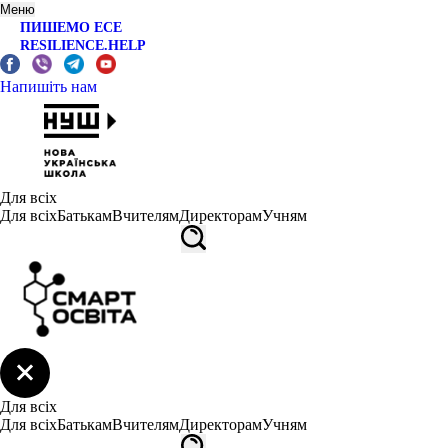
Меню
ПИШЕМО ЕСЕ
RESILIENCE.HELP
Напишіть нам
Для всіх
Для всіх
Батькам
Вчителям
Директорам
Учням
Для всіх
Для всіх
Батькам
Вчителям
Директорам
Учням