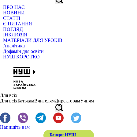
ПРО НАС
НОВИНИ
СТАТТІ
Є ПИТАННЯ
ПОГЛЯД
ІНКЛЮЗІЯ
МАТЕРІАЛИ ДЛЯ УРОКІВ
Аналітика
Дофамін для освіти
НУШ КОРОТКО
Для всіх
Для всіх
Батькам
Вчителям
Директорам
Учням
Напишіть нам
Банери НУШ