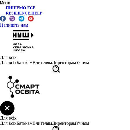
Меню
ПИШЕМО ЕСЕ
RESILIENCE.HELP
Напишіть нам
Для всіх
Для всіх
Батькам
Вчителям
Директорам
Учням
Для всіх
Для всіх
Батькам
Вчителям
Директорам
Учням