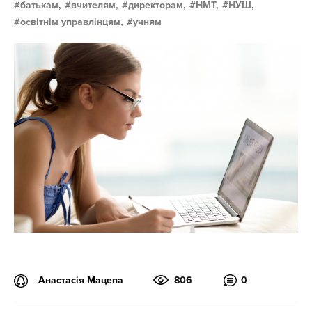
батькам,
вчителям,
директорам,
НМТ,
НУШ,
освітнім управлінцям,
учням
Анастасія Мацепа
806
0