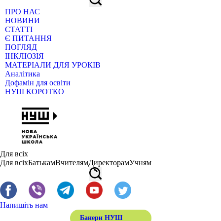
ПРО НАС
НОВИНИ
СТАТТІ
Є ПИТАННЯ
ПОГЛЯД
ІНКЛЮЗІЯ
МАТЕРІАЛИ ДЛЯ УРОКІВ
Аналітика
Дофамін для освіти
НУШ КОРОТКО
Для всіх
Для всіх
Батькам
Вчителям
Директорам
Учням
Напишіть нам
Банери НУШ