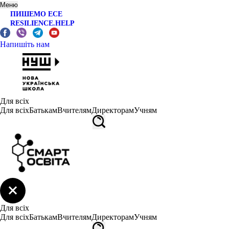
Меню
ПИШЕМО ЕСЕ
RESILIENCE.HELP
Напишіть нам
Для всіх
Для всіх
Батькам
Вчителям
Директорам
Учням
Для всіх
Для всіх
Батькам
Вчителям
Директорам
Учням