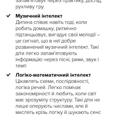
запам’ятовує через практику, дослід,
рухливу гру.
Музичний інтелект
Дитина співає навіть тоді, коли
робить домашку, ритмічно
підтанцьовує, вигадує свої мелодії –
це сигнал, що в неї добре
розвинений музичний інтелект. Такі
діти легко запам’ятовують
інформацію через пісні, рими, звук і
темп
Логіко-математичний інтелект
Цікавлять схеми, послідовності,
логіка речей. Легко помічає
закономірності й любить, коли світ
має зрозумілу структуру. Такі діти не
лише оперують числами, але й
мислять крізь логіку й шукають сенс