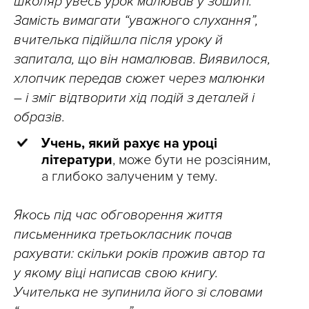
школяр увесь урок малював у зошиті.
Замість вимагати “уважного слухання”,
вчителька підійшла після уроку й
запитала, що він намалював. Виявилося,
хлопчик передав сюжет через малюнки
– і зміг відтворити хід подій з деталей і
образів.
Учень, який рахує на уроці
літератури
, може бути не розсіяним,
а глибоко залученим у тему.
Якось під час обговорення життя
письменника третьокласник почав
рахувати: скільки років прожив автор та
у якому віці написав свою книгу.
Учителька не зупинила його зі словами