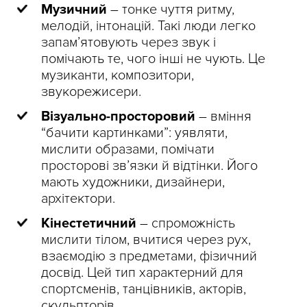
Музичний
– тонке чуття ритму,
мелодій, інтонацій. Такі люди легко
запам’ятовують через звук і
помічають те, чого інші не чують. Це
музиканти, композитори,
звукорежисери.
Візуально-просторовий
– вміння
“бачити картинками”: уявляти,
мислити образами, помічати
просторові зв’язки й відтінки. Його
мають художники, дизайнери,
архітектори.
Кінестетичний
– спроможність
мислити тілом, вчитися через рух,
взаємодію з предметами, фізичний
досвід. Цей тип характерний для
спортсменів, танцівників, акторів,
скульпторів.