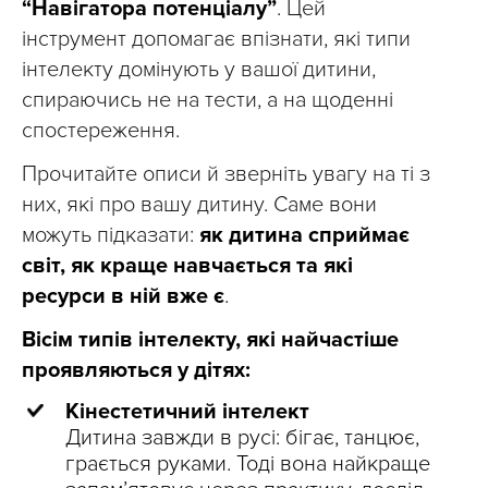
“Навігатора потенціалу”
. Цей
інструмент допомагає впізнати, які типи
інтелекту домінують у вашої дитини,
спираючись не на тести, а на щоденні
спостереження.
Прочитайте описи й зверніть увагу на ті з
них, які про вашу дитину. Саме вони
можуть підказати:
як дитина сприймає
світ, як краще навчається та які
ресурси в ній вже є
.
Вісім типів інтелекту, які найчастіше
проявляються у дітях:
Кінестетичний інтелект
Дитина завжди в русі: бігає, танцює,
грається руками. Тоді вона найкраще