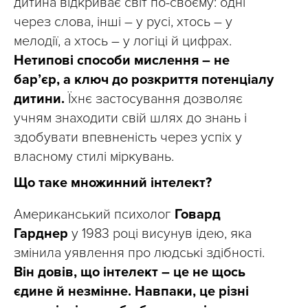
дитина відкриває світ по-своєму: одні
через слова, інші – у русі, хтось – у
мелодії, а хтось – у логіці й цифрах.
Нетипові способи мислення – не
бар’єр, а ключ до розкриття потенціалу
дитини.
Їхнє застосування дозволяє
учням знаходити свій шлях до знань і
здобувати впевненість через успіх у
власному стилі міркувань.
Що таке множинний інтелект?
Американський психолог
Говард
Гарднер
у 1983 році висунув ідею, яка
змінила уявлення про людські здібності.
Він довів, що інтелект – це не щось
єдине й незмінне. Навпаки, це різні