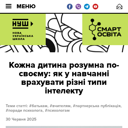
МЕНЮ
Кожна дитина розумна по-
своєму: як у навчанні
врахувати різні типи
інтелекту
Теми статті:
батькам,
вчителям,
партнерська публікація,
поради психолога,
психологам
30 Червня 2025