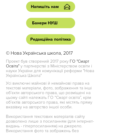
Напишіть нам
Банери НУШ
Редакційна політика
© Нова Українська школа, 2017
Проект був створений 2017 року
ГО "Смарт
Освіта"
у партнерстві з Міністерством освіти і
науки України для комунікації реформи "Нова
Українська Школа"
Усі виключні майнові й немайнові права на
текстові матеріали, фото, зображення та інші
об’єкти авторського права, що розміщені на
цьому сайті належать ГО “Смарт освіта”, крім
об’єктів авторського права, які містять пряму
вказівку на авторство іншої особи.
Використання текстових матеріалів сайту
дозволено лише з посиланням (для інтернет-
видань - гіперпосиланням) на джерело.
Використання фото та зображень без