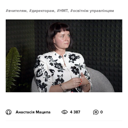
вчителям,
директорам,
НМТ,
освітнім управлінцям
Анастасія Мацепа
4 387
0