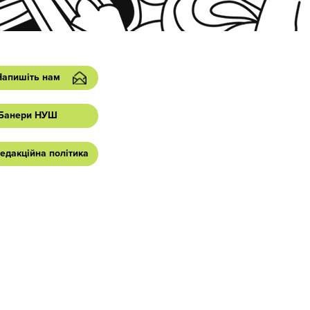
Напишіть нам
Банери НУШ
едакційна політика