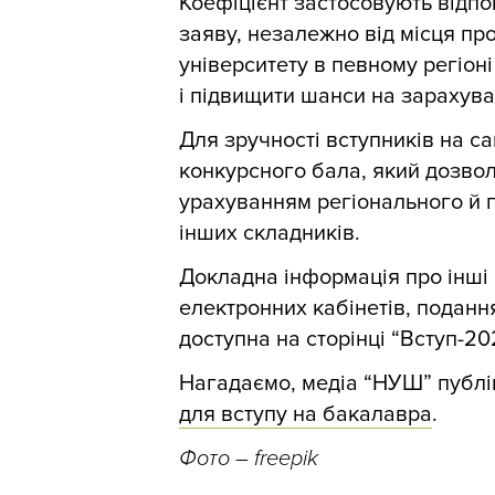
Коефіцієнт застосовують відпо
заяву, незалежно від місця пр
університету в певному регіон
і підвищити шанси на зарахува
Для зручності вступників на са
конкурсного бала, який дозво
урахуванням регіонального й г
інших складників.
Докладна інформація про інші е
електронних кабінетів, поданн
доступна на сторінці “Вступ-2
Нагадаємо, медіа “НУШ” публі
для вступу на бакалавра
.
Фото
– freepik