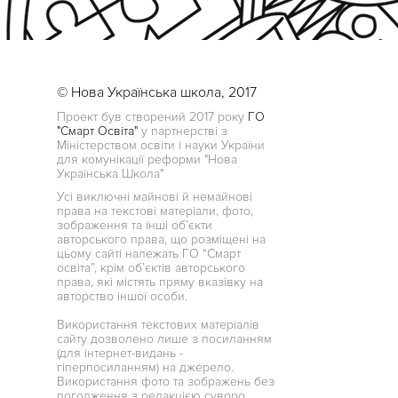
© Нова Українська школа, 2017
Проект був створений 2017 року
ГО
"Смарт Освіта"
у партнерстві з
Міністерством освіти і науки України
для комунікації реформи "Нова
Українська Школа"
Усі виключні майнові й немайнові
права на текстові матеріали, фото,
зображення та інші об’єкти
авторського права, що розміщені на
цьому сайті належать ГО “Смарт
освіта”, крім об’єктів авторського
права, які містять пряму вказівку на
авторство іншої особи.
Використання текстових матеріалів
сайту дозволено лише з посиланням
(для інтернет-видань -
гіперпосиланням) на джерело.
Використання фото та зображень без
погодження з редакцією суворо