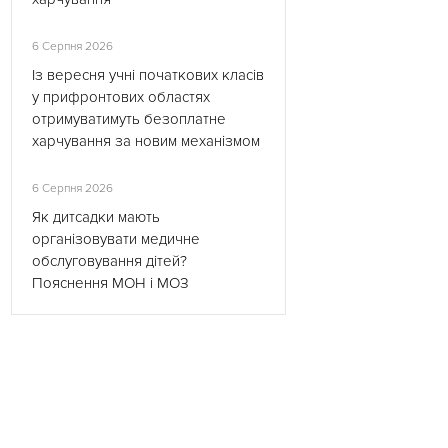
6 Серпня 2026
Із вересня учні початкових класів
у прифронтових областях
отримуватимуть безоплатне
харчування за новим механізмом
6 Серпня 2026
Як дитсадки мають
організовувати медичне
обслуговування дітей?
Пояснення МОН і МОЗ