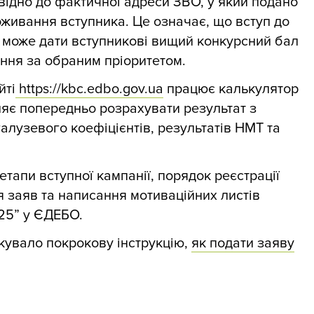
відно до фактичної адреси ЗВО, у який подано
оживання вступника. Це означає, що вступ до
і може дати вступникові вищий конкурсний бал
ння за обраним пріоритетом.
йті
https://kbc.edbo.gov.ua
працює калькулятор
ляє попередньо розрахувати результат з
алузевого коефіцієнтів, результатів НМТ та
тапи вступної кампанії, порядок реєстрації
я заяв та написання мотиваційних листів
025” у ЄДЕБО.
кувало покрокову інструкцію,
як подати заяву