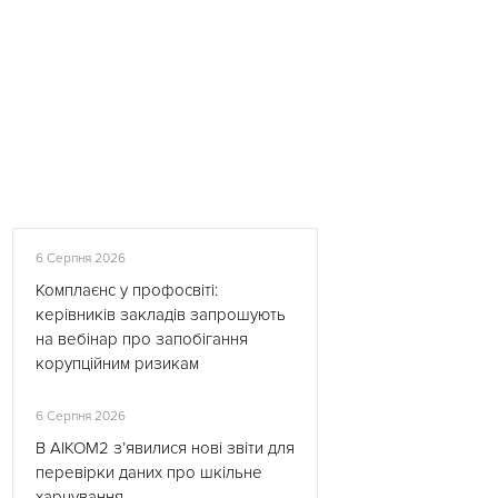
6 Серпня 2026
Комплаєнс у профосвіті:
керівників закладів запрошують
на вебінар про запобігання
корупційним ризикам
6 Серпня 2026
В АІКОМ2 з’явилися нові звіти для
перевірки даних про шкільне
харчування