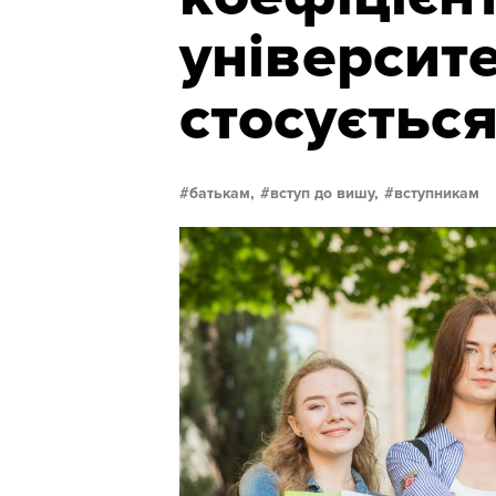
університе
стосуєтьс
батькам,
вступ до вишу,
вступникам