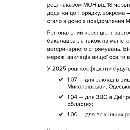
році наказом МОН від 18 черв
додатки до Порядку, зокрема —
стало відомо
з повідомлення Мі
Регіональний коефіцієнт засто
бакалаврат, а також на магіст
ветеринарного спрямувань. Ві
мережі закладів вищої освіти в
У 2025 році коефіцієнти будут
1,07 — для закладів вищ
Миколаївській, Одеські
1,04 — для ЗВО в Дніпро
областях;
1,00 — для всіх інших ре