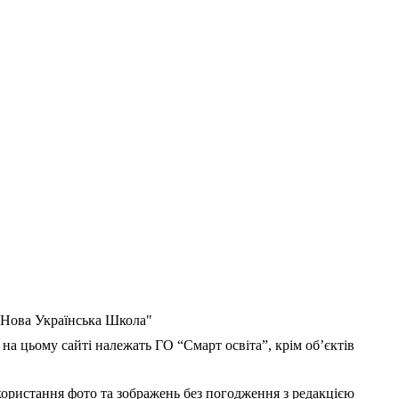
 "Нова Українська Школа"
 на цьому сайті належать ГО “Смарт освіта”, крім об’єктів
користання фото та зображень без погодження з редакцією