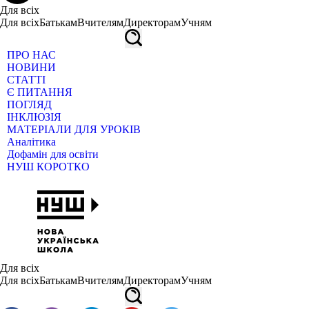
Для всіх
Для всіх
Батькам
Вчителям
Директорам
Учням
ПРО НАС
НОВИНИ
СТАТТІ
Є ПИТАННЯ
ПОГЛЯД
ІНКЛЮЗІЯ
МАТЕРІАЛИ ДЛЯ УРОКІВ
Аналітика
Дофамін для освіти
НУШ КОРОТКО
Для всіх
Для всіх
Батькам
Вчителям
Директорам
Учням