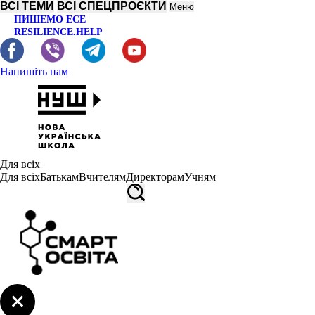
ВСІ ТЕМИ
ВСІ СПЕЦПРОЄКТИ
Меню
ПИШЕМО ЕСЕ
RESILIENCE.HELP
Напишіть нам
Для всіх
Для всіх
Батькам
Вчителям
Директорам
Учням