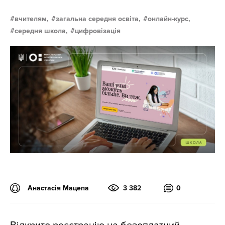
вчителям,
загальна середня освіта,
онлайн-курс,
середня школа,
цифровізація
Анастасія Мацепа
3 382
0