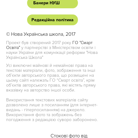
Банери НУШ
Редакційна політика
© Нова Українська школа, 2017
Проект був створений 2017 року
ГО "Смарт
Освіта"
у партнерстві з Міністерством освіти і
науки України для комунікації реформи "Нова
Українська Школа"
Усі виключні майнові й немайнові права на
текстові матеріали, фото, зображення та інші
об’єкти авторського права, що розміщені на
цьому сайті належать ГО “Смарт освіта”, крім
об’єктів авторського права, які містять пряму
вказівку на авторство іншої особи.
Використання текстових матеріалів сайту
дозволено лише з посиланням (для інтернет-
видань - гіперпосиланням) на джерело.
Використання фото та зображень без
погодження з редакцією суворо заборонено.
Стокові фото від