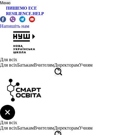
Меню
ПИШЕМО ЕСЕ
RESILIENCE.HELP
Напишіть нам
Для всіх
Для всіх
Батькам
Вчителям
Директорам
Учням
Для всіх
Для всіх
Батькам
Вчителям
Директорам
Учням