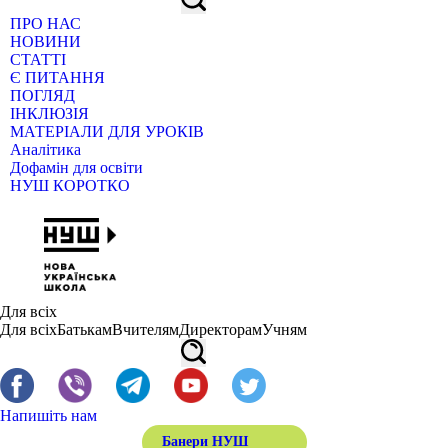
ПРО НАС
НОВИНИ
СТАТТІ
Є ПИТАННЯ
ПОГЛЯД
ІНКЛЮЗІЯ
МАТЕРІАЛИ ДЛЯ УРОКІВ
Аналітика
Дофамін для освіти
НУШ КОРОТКО
Для всіх
Для всіх
Батькам
Вчителям
Директорам
Учням
Напишіть нам
Банери НУШ