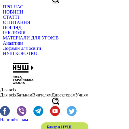
ПРО НАС
НОВИНИ
СТАТТІ
Є ПИТАННЯ
ПОГЛЯД
ІНКЛЮЗІЯ
МАТЕРІАЛИ ДЛЯ УРОКІВ
Аналітика
Дофамін для освіти
НУШ КОРОТКО
Для всіх
Для всіх
Батькам
Вчителям
Директорам
Учням
Напишіть нам
Банери НУШ