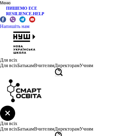
Меню
ПИШЕМО ЕСЕ
RESILIENCE.HELP
Напишіть нам
Для всіх
Для всіх
Батькам
Вчителям
Директорам
Учням
Для всіх
Для всіх
Батькам
Вчителям
Директорам
Учням