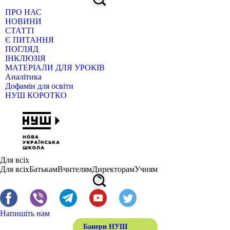
ПРО НАС
НОВИНИ
СТАТТІ
Є ПИТАННЯ
ПОГЛЯД
ІНКЛЮЗІЯ
МАТЕРІАЛИ ДЛЯ УРОКІВ
Аналітика
Дофамін для освіти
НУШ КОРОТКО
Для всіх
Для всіх
Батькам
Вчителям
Директорам
Учням
Напишіть нам
Банери НУШ