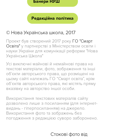
Банери НУШ
Редакційна політика
© Нова Українська школа, 2017
Проект був створений 2017 року
ГО "Смарт
Освіта"
у партнерстві з Міністерством освіти і
науки України для комунікації реформи "Нова
Українська Школа"
Усі виключні майнові й немайнові права на
текстові матеріали, фото, зображення та інші
об’єкти авторського права, що розміщені на
цьому сайті належать ГО “Смарт освіта”, крім
об’єктів авторського права, які містять пряму
вказівку на авторство іншої особи.
Використання текстових матеріалів сайту
дозволено лише з посиланням (для інтернет-
видань - гіперпосиланням) на джерело.
Використання фото та зображень без
погодження з редакцією суворо заборонено.
Стокові фото від