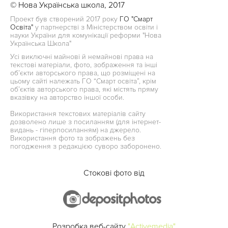
© Нова Українська школа, 2017
Проект був створений 2017 року
ГО "Смарт
Освіта"
у партнерстві з Міністерством освіти і
науки України для комунікації реформи "Нова
Українська Школа"
Усі виключні майнові й немайнові права на
текстові матеріали, фото, зображення та інші
об’єкти авторського права, що розміщені на
цьому сайті належать ГО “Смарт освіта”, крім
об’єктів авторського права, які містять пряму
вказівку на авторство іншої особи.
Використання текстових матеріалів сайту
дозволено лише з посиланням (для інтернет-
видань - гіперпосиланням) на джерело.
Використання фото та зображень без
погодження з редакцією суворо заборонено.
Стокові фото від
Розробка веб-сайту
"Activemedia"