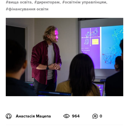
вища освіта,
директорам,
освітнім управлінцям,
фінансування освіти
Анастасія Мацепа
964
0